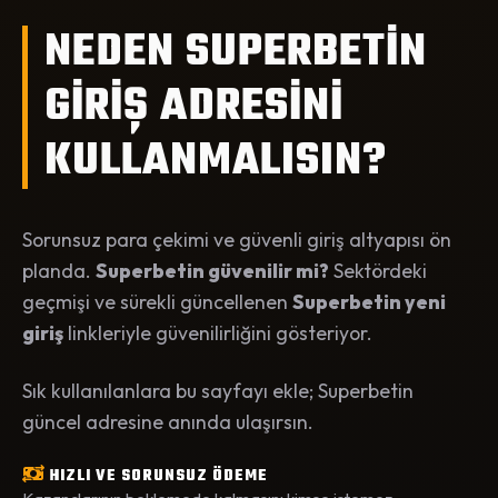
NEDEN SUPERBETIN
GİRİŞ ADRESİNİ
KULLANMALISIN?
Sorunsuz para çekimi ve güvenli giriş altyapısı ön
planda.
Superbetin güvenilir mi?
Sektördeki
geçmişi ve sürekli güncellenen
Superbetin yeni
giriş
linkleriyle güvenilirliğini gösteriyor.
Sık kullanılanlara bu sayfayı ekle; Superbetin
güncel adresine anında ulaşırsın.
HIZLI VE SORUNSUZ ÖDEME