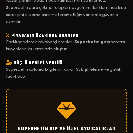
Kazançlarının beklemede kalmasını kimse istemez.
Superbetin para çekme talepleri, uygun limitler dahilinde kısa
süre içinde işleme alınır ve tercih ettiğin yönteme güvenle
aktarılır.
PİYASANIN ÜZERİNDE ORANLAR
Farklı sporlarda rekabetçi oranlar.
Superbetin giriş
sonrası
kuponlarını bu oranlarla oluştur.
GÜÇLÜ VERİ GÜVENLİĞİ
Superbetin kullanıcı bilgilerini korur; SSL şifreleme ve gizlilik
taahhüdü.
SUPERBETIN VIP VE ÖZEL AYRICALIKLAR