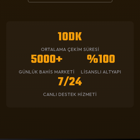
10DK
ORTALAMA ÇEKİM SÜRESİ
5000+
%100
GÜNLÜK BAHİS MARKETİ
LİSANSLI ALTYAPI
7/24
CANLI DESTEK HİZMETİ