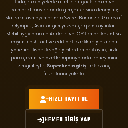
Türkçe krupiyelerle rulet, blackjack, poker ve
baccarat masalarında gerçek casino deneyimi;
slot ve crash oyunlarında Sweet Bonanza, Gates of
Olympus, Aviator gibi yüksek çarpanlı oyunlar.
Mobil uygulama ile Android ve iOS'tan da kesintisiz
erişim, cash-out ve edit bet özellikleriyle kupon
yönetimi, lisanslı sağlayıcılardan adil oyun, hızlı
para çekimi ve özel kampanyalarla deneyimini
zenginleştir.
Superbetin giriş
ile kazanç
fırsatlarını yakala.
HIZLI KAYIT OL
HEMEN GİRİŞ YAP