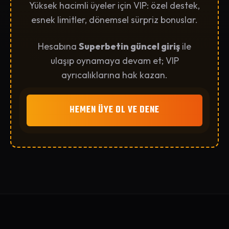
Yüksek hacimli üyeler için VIP: özel destek,
esnek limitler, dönemsel sürpriz bonuslar.
Hesabına
Superbetin güncel giriş
ile
ulaşıp oynamaya devam et; VIP
ayrıcalıklarına hak kazan.
HEMEN ÜYE OL VE DENE