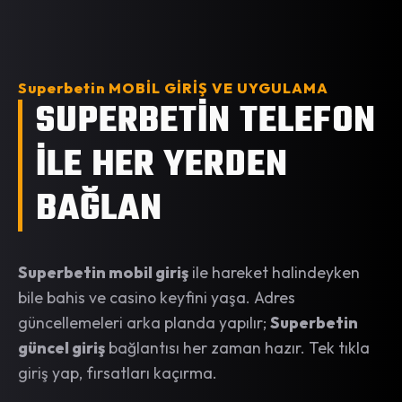
Superbetin MOBİL GİRİŞ VE UYGULAMA
SUPERBETIN TELEFON
İLE HER YERDEN
BAĞLAN
Superbetin mobil giriş
ile hareket halindeyken
bile bahis ve casino keyfini yaşa. Adres
güncellemeleri arka planda yapılır;
Superbetin
güncel giriş
bağlantısı her zaman hazır. Tek tıkla
giriş yap, fırsatları kaçırma.