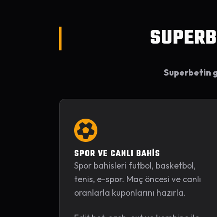
SUPERB
Superbetin g
SPOR VE CANLI BAHİS
Spor bahisleri futbol, basketbol,
tenis, e-spor. Maç öncesi ve canlı
oranlarla kuponlarını hazırla.