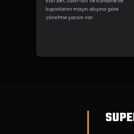
Edit bet, cash-out ve kombine ile
kuponlarını maçın akışına göre
yönetme şansın var.
SUPE