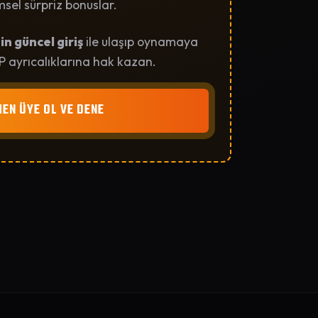
sel sürpriz bonuslar.
n güncel giriş
ile ulaşıp oynamaya
P ayrıcalıklarına hak kazan.
EN ÜYE OL VE DENE