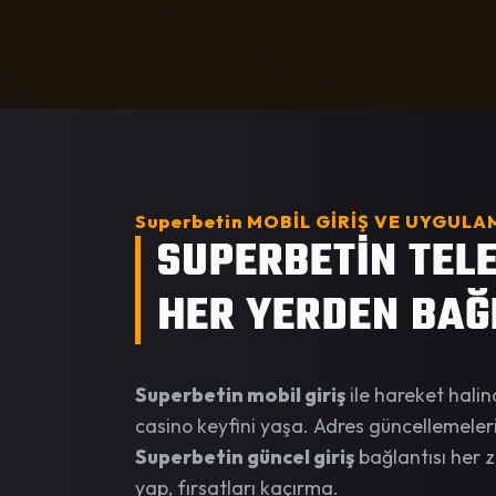
Superbetin MOBİL GİRİŞ VE UYGULA
SUPERBETIN TELE
HER YERDEN BAĞ
Superbetin mobil giriş
ile hareket halin
casino keyfini yaşa. Adres güncellemeleri
Superbetin güncel giriş
bağlantısı her z
yap, fırsatları kaçırma.