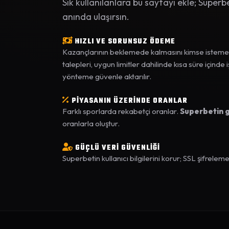
Sık kullanılanlara bu sayfayı ekle; Super
anında ulaşırsın.
HIZLI VE SORUNSUZ ÖDEME
Kazançlarının beklemede kalmasını kimse istem
talepleri, uygun limitler dahilinde kısa süre içinde i
yönteme güvenle aktarılır.
PİYASANIN ÜZERİNDE ORANLAR
Farklı sporlarda rekabetçi oranlar.
Superbetin g
oranlarla oluştur.
GÜÇLÜ VERİ GÜVENLİĞİ
Superbetin kullanıcı bilgilerini korur; SSL şifreleme