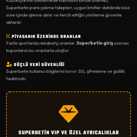
Kazançlarının beklemede kalmasını kimse istemez.
Superbetin para çekme talepleri, uygun limitler dahilinde kısa
süre içinde işleme alınır ve tercih ettiğin yönteme güvenle
aktarılır.
PİYASANIN ÜZERİNDE ORANLAR
Farklı sporlarda rekabetçi oranlar.
Superbetin giriş
sonrası
kuponlarını bu oranlarla oluştur.
GÜÇLÜ VERİ GÜVENLİĞİ
Superbetin kullanıcı bilgilerini korur; SSL şifreleme ve gizlilik
taahhüdü.
SUPERBETIN VIP VE ÖZEL AYRICALIKLAR