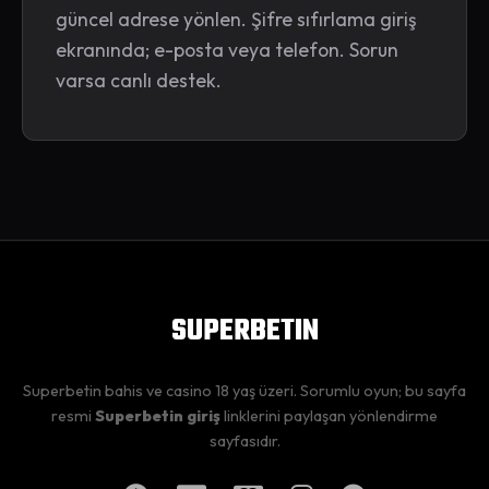
güncel adrese yönlen. Şifre sıfırlama giriş
ekranında; e-posta veya telefon. Sorun
varsa canlı destek.
SUPERBETIN
Superbetin bahis ve casino 18 yaş üzeri. Sorumlu oyun; bu sayfa
resmi
Superbetin giriş
linklerini paylaşan yönlendirme
sayfasıdır.