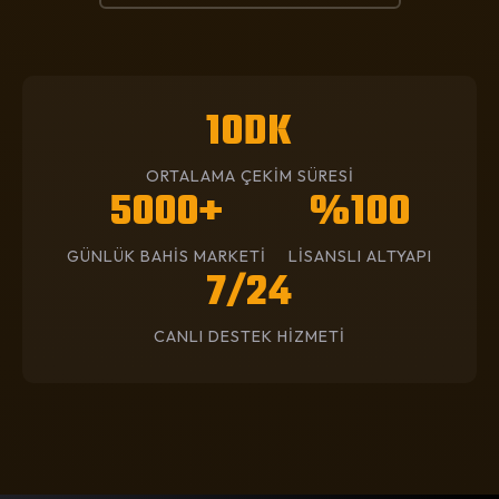
10DK
ORTALAMA ÇEKİM SÜRESİ
5000+
%100
GÜNLÜK BAHİS MARKETİ
LİSANSLI ALTYAPI
7/24
CANLI DESTEK HİZMETİ